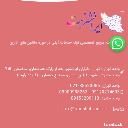
ایرانشهرنت، مرجع تخصصی ارائه خدمات آیتی در حوزه ماشین‌های اداری
واحد تهران: تهران، خیابان ایرانشهر، بعد از پارک هنرمندان، ساختمان 140
واحد مشهد: مشهد، فرامرز عباسی، مجتمع دهقان - (فریده رئوف)
واحد تهران: 88593086-021
09120214603 - 09900988263
واحد مشهد: 09153209110
ایمیل: info@iranshahrnet.ir.ir
خدمات ما